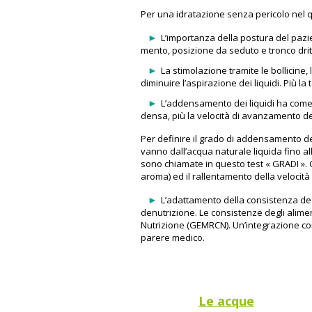
Per una idratazione senza pericolo nel q
L’importanza della postura del pazie
mento, posizione da seduto e tronco dritt
La stimolazione tramite le bollicine
diminuire l’aspirazione dei liquidi. Più la
L’addensamento dei liquidi ha come o
densa, più la velocità di avanzamento del l
Per definire il grado di addensamento de
vanno dall’acqua naturale liquida fino all
sono chiamate in questo test « GRADI ». C
aroma) ed il rallentamento della velocità d
L’adattamento della consistenza degli
denutrizione. Le consistenze degli alimen
Nutrizione (GEMRCN). Un’integrazione c
parere medico.
Le acque