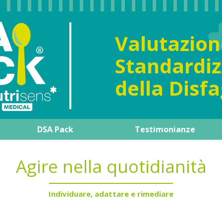
Valutazion
Standardiz
della Disfa
DSA Pack
Testimonianze
al informa
DSA Pack
La guida dei prodotti
Il nostro esperto
Agire nella quotidianit
Supporto formativ
Agire nella quotidianità
Individuare, adattare e rimediare