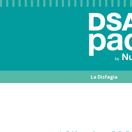
La Disfagia
Nutrisens Medic