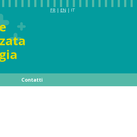
FR
|
EN
| IT
e
zata
gia
Contatti
à
o
Pubblicazioni