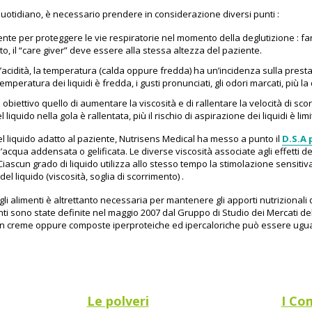
uotidiano, è necessario prendere in considerazione diversi punti :
nte per proteggere le vie respiratorie nel momento della deglutizione : far
o, il “care giver” deve essere alla stessa altezza del paziente.
, l’acidità, la temperatura (calda oppure fredda) ha un’incidenza sulla pres
 temperatura dei liquidi è fredda, i gusti pronunciati, gli odori marcati, più l
biettivo quello di aumentare la viscosità e di rallentare la velocità di sco
iquido nella gola è rallentata, più il rischio di aspirazione dei liquidi è limi
l liquido adatto al paziente, Nutrisens Medical ha messo a punto il
D.S.A 
’acqua addensata o gelificata. Le diverse viscosità associate agli effetti de
iascun grado di liquido utilizza allo stesso tempo la stimolazione sensitiv
el liquido (viscosità, soglia di scorrimento) .
 alimenti è altrettanto necessaria per mantenere gli apporti nutrizionali qu
ti sono state definite nel maggio 2007 dal Gruppo di Studio dei Mercati del
on creme oppure composte iperproteiche ed ipercaloriche può essere ug
Le polveri
I Co