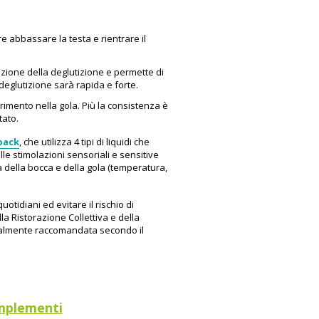
e abbassare la testa e rientrare il
tazione della deglutizione e permette di
a deglutizione sarà rapida e forte.
rrimento nella gola. Più la consistenza è
tato.
pack
, che utilizza 4 tipi di liquidi che
lle stimolazioni sensoriali e sensitive
a della bocca e della gola (temperatura,
otidiani ed evitare il rischio di
la Ristorazione Collettiva e della
ualmente raccomandata secondo il
mplementi